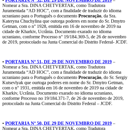
•
PORTARIA Nº 52, DE 29 DE NOVEMBRO DE 2019
–
Nomear a Sra. DINA CHETVERTAK, como Tradutora
Juramentada “AD HOC”, com a finalidade de traduzir do idioma
ucraniano para o Português o documento
Procuração
, da Sra.
Kateryna Chuchylina que outorga poderes em nome do Sr. Dmytro
Getman, com o n° 1928, emitida em 16 de novembro de 2019 na
cidade de Kharkiv, Ucrânia. Documento exarado no idioma
ucraniano, conforme Processo n° 19/184.369-5, de 26 de novembro
de 2019, protocolado na Junta Comercial do Distrito Federal- JCDF.
•
PORTARIA Nº 51, DE 29 DE NOVEMBRO DE 2019
–
Nomear a Sra. DINA CHETVERTAK, como Tradutora
Juramentada “AD HOC”, com a finalidade de traduzir do idioma
ucraniano para o Português o documento
Procuração
, do Sr. Sergiy
Kutsevlyak que ourtoga poderes em nome do Sr. Dmytro Getman,
com o n° 1931, emitida em 16 de novembro de 2019 na cidade de
Kharkiv, Ucrânia. Documento exarado no idioma ucraniano,
conforme Processo no 19/184.371-7, de 26 de novembro de 2019,
protocolado na Junta Comercial do Distrito Federal – JCDF.
•
PORTARIA Nº 50, DE 29 DE NOVEMBRO DE 2019
–
Nomear a Sra. DINA CHETVERTAK, como Tradutora