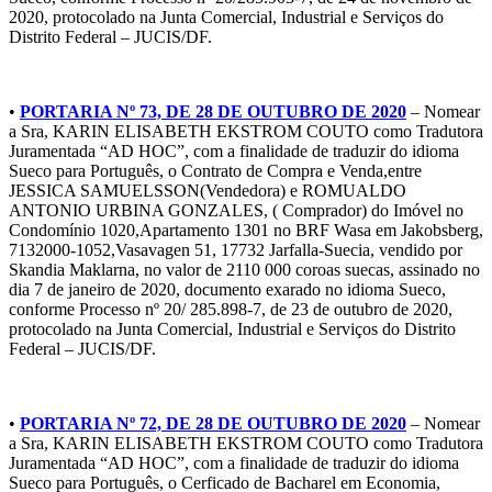
2020, protocolado na Junta Comercial, Industrial e Serviços do
Distrito Federal – JUCIS/DF.
•
PORTARIA Nº 73, DE 28 DE OUTUBRO DE 2020
– Nomear
a Sra, KARIN ELISABETH EKSTROM COUTO como Tradutora
Juramentada “AD HOC”, com a finalidade de traduzir do idioma
Sueco para Português, o Contrato de Compra e Venda,entre
JESSICA SAMUELSSON(Vendedora) e ROMUALDO
ANTONIO URBINA GONZALES, ( Comprador) do Imóvel no
Condomínio 1020,Apartamento 1301 no BRF Wasa em Jakobsberg,
7132000-1052,Vasavagen 51, 17732 Jarfalla-Suecia, vendido por
Skandia Maklarna, no valor de 2110 000 coroas suecas, assinado no
dia 7 de janeiro de 2020, documento exarado no idioma Sueco,
conforme Processo nº 20/ 285.898-7, de 23 de outubro de 2020,
protocolado na Junta Comercial, Industrial e Serviços do Distrito
Federal – JUCIS/DF.
•
PORTARIA Nº 72, DE 28 DE OUTUBRO DE 2020
– Nomear
a Sra, KARIN ELISABETH EKSTROM COUTO como Tradutora
Juramentada “AD HOC”, com a finalidade de traduzir do idioma
Sueco para Português, o Cerficado de Bacharel em Economia,