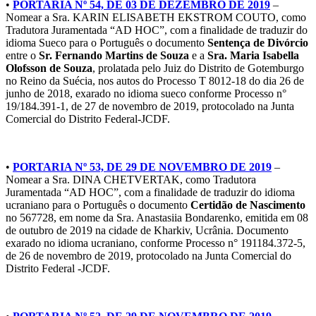
•
PORTARIA Nº 54, DE 03 DE DEZEMBRO DE 2019
–
Nomear a Sra. KARIN ELISABETH EKSTROM COUTO, como
Tradutora Juramentada “AD HOC”, com a finalidade de traduzir do
idioma Sueco para o Português o documento
Sentença de Divórcio
entre o
Sr. Fernando Martins de Souza
e a
Sra. Maria Isabella
Olofsson de Souza
, prolatada pelo Juiz do Distrito de Gotemburgo
no Reino da Suécia, nos autos do Processo T 8012-18 do dia 26 de
junho de 2018, exarado no idioma sueco conforme Processo n°
19/184.391-1, de 27 de novembro de 2019, protocolado na Junta
Comercial do Distrito Federal-JCDF.
•
PORTARIA Nº 53, DE 29 DE NOVEMBRO DE 2019
–
Nomear a Sra. DINA CHETVERTAK, como Tradutora
Juramentada “AD HOC”, com a finalidade de traduzir do idioma
ucraniano para o Português o documento
Certidão de Nascimento
no 567728, em nome da Sra. Anastasiia Bondarenko, emitida em 08
de outubro de 2019 na cidade de Kharkiv, Ucrânia. Documento
exarado no idioma ucraniano, conforme Processo n° 191184.372-5,
de 26 de novembro de 2019, protocolado na Junta Comercial do
Distrito Federal -JCDF.