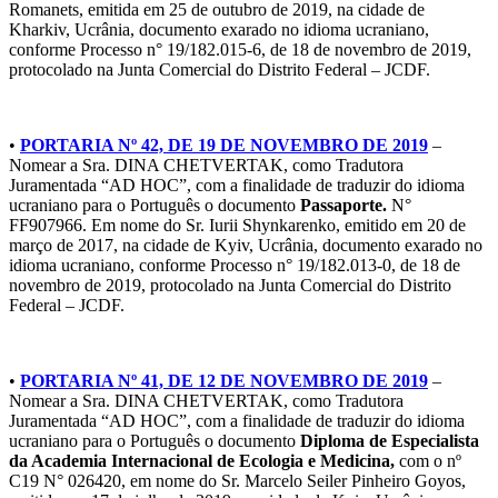
Romanets, emitida em 25 de outubro de 2019, na cidade de
Kharkiv, Ucrânia, documento exarado no idioma ucraniano,
conforme Processo n° 19/182.015-6, de 18 de novembro de 2019,
protocolado na Junta Comercial do Distrito Federal – JCDF.
•
PORTARIA Nº 42, DE 19 DE NOVEMBRO DE 2019
–
Nomear a Sra. DINA CHETVERTAK, como Tradutora
Juramentada “AD HOC”, com a finalidade de traduzir do idioma
ucraniano para o Português o documento
Passaporte.
N°
FF907966. Em nome do Sr. Iurii Shynkarenko, emitido em 20 de
março de 2017, na cidade de Kyiv, Ucrânia, documento exarado no
idioma ucraniano, conforme Processo n° 19/182.013-0, de 18 de
novembro de 2019, protocolado na Junta Comercial do Distrito
Federal – JCDF.
•
PORTARIA Nº 41, DE 12 DE NOVEMBRO DE 2019
–
Nomear a Sra. DINA CHETVERTAK, como Tradutora
Juramentada “AD HOC”, com a finalidade de traduzir do idioma
ucraniano para o Português o documento
Diploma de Especialista
da Academia Internacional de Ecologia e Medicina,
com o nº
C19 N° 026420, em nome do Sr. Marcelo Seiler Pinheiro Goyos,