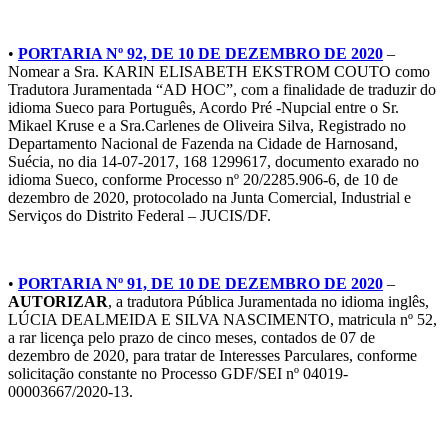
•
PORTARIA Nº 92, DE 10 DE DEZEMBRO DE 2020
–
Nomear a Sra. KARIN ELISABETH EKSTROM COUTO como
Tradutora Juramentada “AD HOC”, com a finalidade de traduzir do
idioma Sueco para Português, Acordo Pré -Nupcial entre o Sr.
Mikael Kruse e a Sra.Carlenes de Oliveira Silva, Registrado no
Departamento Nacional de Fazenda na Cidade de Harnosand,
Suécia, no dia 14-07-2017, 168 1299617, documento exarado no
idioma Sueco, conforme Processo nº 20/2285.906-6, de 10 de
dezembro de 2020, protocolado na Junta Comercial, Industrial e
Serviços do Distrito Federal – JUCIS/DF.
•
PORTARIA Nº 91, DE 10 DE DEZEMBRO DE 2020
–
AUTORIZAR
, a tradutora Pública Juramentada no idioma inglês,
LÚCIA DEALMEIDA E SILVA NASCIMENTO, matricula nº 52,
a rar licença pelo prazo de cinco meses, contados de 07 de
dezembro de 2020, para tratar de Interesses Parculares, conforme
solicitação constante no Processo GDF/SEI nº 04019-
00003667/2020-13.