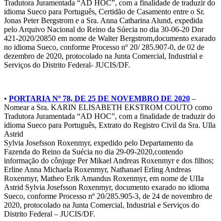
Tradutora Juramentada “AD HOC”, com a finalidade de traduzir do
idioma Sueco para Português, Certidão de Casamento entre o Sr.
Jonas Peter Bergstrom e a Sra. Anna Catharina Alund, expedida
pelo Arquivo Nacional do Reino da Súecia no dia 30-06-20 Dnr
421-2020/20850 em nome de Walter Bergstrom,documento exarado
no idioma Sueco, conforme Processo nº 20/ 285.907-0, de 02 de
dezembro de 2020, protocolado na Junta Comercial, Industrial e
Serviços do Distrito Federal- JUCIS/DF.
•
PORTARIA Nº 78, DE 25 DE NOVEMBRO DE 2020
–
Nomear a Sra. KARIN ELISABETH EKSTROM COUTO como
Tradutora Juramentada “AD HOC”, com a finalidade de traduzir do
idioma Sueco para Português, Extrato do Registro Civil da Sra. Ulla
Astrid
Sylvia Josefsson Roxenmyr, expedido pelo Departamento da
Fazenda do Reino da Suécia no dia 29-09-2020,contendo
informação do cônjuge Per Mikael Andreas Roxenmyr e dos filhos;
Erline Anna Michaela Roxenmyr, Nathanael Erling Andreas
Roxenmyr, Matheo Erik Amandus Roxenmyr, em nome de UIIa
Astrid Sylvia Josefsson Roxenmyr, documento exarado no idioma
Sueco, conforme Processo nº 20/285.905-3, de 24 de novembro de
2020, protocolado na Junta Comercial, Industrial e Serviços do
Distrito Federal – JUCIS/DF.