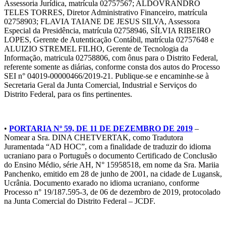
Assessoria Jurídica, matrícula 02757567; ALDOVRANDRO
TELES TORRES, Diretor Administrativo Financeiro, matrícula
02758903; FLAVIA TAIANE DE JESUS SILVA, Assessora
Especial da Presidência, matrícula 02758946, SÍLVIA RIBEIRO
LOPES, Gerente de Autenticação Contábil, matrícula 02757648 e
ALUIZIO STREMEL FILHO, Gerente de Tecnologia da
Informação, matricula 02758806, com ônus para o Distrito Federal,
referente somente as diárias, conforme consta dos autos do Processo
SEI n° 04019-00000466/2019-21. Publique-se e encaminhe-se à
Secretaria Geral da Junta Comercial, Industrial e Serviços do
Distrito Federal, para os fins pertinentes.
•
PORTARIA Nº 59, DE 11 DE DEZEMBRO DE 2019
–
Nomear a Sra. DINA CHETVERTAK, como Tradutora
Juramentada “AD HOC”, com a finalidade de traduzir do idioma
ucraniano para o Português o documento Certificado de Conclusão
do Ensino Médio, série AH, N° 15958518, em nome da Sra. Mariia
Panchenko, emitido em 28 de junho de 2001, na cidade de Lugansk,
Ucrânia. Documento exarado no idioma ucraniano, conforme
Processo n° 19/187.595-3, de 06 de dezembro de 2019, protocolado
na Junta Comercial do Distrito Federal – JCDF.