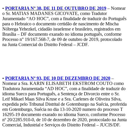
•
PORTARIA Nº 38, DE 11 DE OUTUBRO DE 2019
– Nomear
o Sr. MATIAS MADANES GICOVATE, como Tradutor
Juramentado “AO HOC”, com a finalidade de traduzir do Português
para o Hebraico o documento certidão de nascimento de Mischa
Nóbrega Yehezkel, cidadão israelense e brasileiro, registrados em
Brasília – DF documento exarado no idioma português, conforme
Processo n° 19/167.568-7, de 09 de outubro de 2019, protocolado
na Junta Comercial do Distrito Federal – JCDF.
2020
•
PORTARIA Nº 93, DE 10 DE DEZEMBRO DE 2020
–
Nomear a Sra. KARIN ELISABETH EKSTROM COUTO como
Tradutora Juramentada “AD HOC”, com a finalidade de traduzir do
idioma Sueco para Português, a Sentença de Divorcio entre o Sr.
Leif Mikael Maas Silva Kruse e a Sra. Carlenes de Oliveira Silva,
expedida pelo Tribunal Distrital de Gotemburgo na Suécia, proferida
em Gotemburgo, Suécia no dia 13-10-2020 numero do processo T
16295-19 documento exarado no idioma Sueco, conforme Processo
nº 20/2285.910-0, de 10 de dezembro de 2020, protocolado na Junta
Comercial, Industrial e Serviços do Distrito Federal – JUCIS/DF.