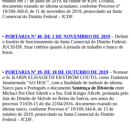
emitido em 17 de julho de 2019, na cidade de Kyiv, Ucrânia,
documento exarado no idioma ucraniano, conforme Processo n°
19/180-360-0, de 11 de novembro de 2019, protocolado na Junta
Comercial do Distrito Federal – JCDF.
•
PORTARIA Nº 40, DE 1 DE NOVEMBRO DE 2019
– Definir
o horário de funcionamento da Junta Comercial do Distrito Federal-
JUCIS/DF, fixar critérios quanto à jornada de trabalho e banco de
horas.
•
PORTARIA Nº 39, DE 18 DE OUTUBRO DE 2019
– Nomear
o Sr. KARlN ELISAI3ETH EKSTRÖM COUTO, como Tradutora
Juramentada “AO HOC”, com a finalidade de traduzir do idioma
Sueco para o Português o documento
Sentença de Divórcio
entre
Michacl Per-Olof Allerth e a Sra. Eidi Krüger Allcrth. prolatada pelo
Juiz do Distrito de Skõvde no Reino da Suécia, nos autos do
processo T1659-15 do dia 22/04/2016, documento exarado no
idioma sueco. conforme Processo n° 19/169.344-8. de 15 de
outubro de 2019, protocolado na Junta Comercial do Distrito
Federal – JCDF.