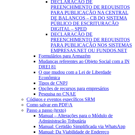
DECLARAÇÃO DE
PREENCHIMENTO DE REQUISITOS
PARA PUBLICAÇÃO NA CENTRAL
DE BALANÇOS – CB DO SISTEMA
PÚBLICO DE ESCRITURAÇÃO
DIGITAL – SPED
DECLARAÇÃO DE
PREENCHIMENTO DE REQUISITOS
PARA PUBLICAÇÃO NOS SISTEMAS
EMPRESAS.NET OU FUNDOS.NET
Formulários para Armazém
Mudanças referentes ao Objeto Social com a IN
DREI 81
O que mudou com a Lei de Liberdade
Econômica
Tipos de CNPJ
Opções de recursos para empresários
Pesquisa no CNAE
Códigos e eventos específicos SRM
Como salvar em PDF/A
Passo a passo (texto)
Manual – Alterações para o Módulo de
Administração Tributária
Manual: Certidão Simplificada via WhatsApp
Manual: Da Viabilidade de Endereço