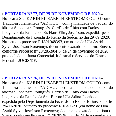
•
PORTARIA Nº 77, DE 25 DE NOVEMBRO DE 2020
–
Nomear a Sra. KARIN ELISABETH EKSTROM COUTO como
Tradutora Juramentada “AD HOC”, com a finalidade de traduzir do
idioma Sueco para Português, Cerdão de Óbito com Dados
Integravos da Família do Sr. Hans Eling Josefsson, expedida pelo
Departamento da Fazenda do Reino da Suécia no dia 29-09-2020.
Numero do processo: F 1801948393, em nome de Ulla Astrid
Sylvia Josefsson Roxenmyr, documento exarado no idioma Sueco,
conforme Processo nº 20/285.904-5, de 24 de novembro de 2020,
protocolado na Junta Comercial, Industrial e Serviços do Distrito
Federal – JUCIS/DF.
•
PORTARIA Nº 76, DE 25 DE NOVEMBRO DE 2020
–
Nomear a Sra. KARIN ELISABETH EKSTROM COUTO como
Tradutora Juramentada “AD HOC”, com a finalidade de traduzir do
idioma Sueco para Português, Cerdão de Óbito com Dados
Integravos da Família da Sra. Barbro Ulla Adina Josefsson,
expedida pelo Departamento da Fazenda do Reino da Suécia no dia
29-09-2020. Numero do processo:1816496291,em nome de Ulla
Astrid Sylvia Josefsson Roxenmyr, documento exarado no idioma
Sueco, conforme Processo nº 20/285.903-7, de 24 de novembro de