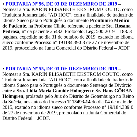
•
PORTARIA Nº 56, DE 03 DE DEZEMBRO DE 2019
–
Nomear a Sra. KARIN ELISABETH EKSTROM COUTO, como
Tradutora Juramentada “AD HOC”, com a finalidade de traduzir do
idioma Sueco para o Português o documento
Prontuário Médico
de Paciente
, na Proforma Clinic, referente a paciente Sra.
Rosana
Pedrosa
, n° da paciente 25432. Protocolo: Leg: 500-2019 – 188. 8
páginas, expedido no dia 31 de outubro de 2019, exarado no idioma
sueco conforme Processo n° 191184.390-3 de 27 de novembro de
2019, protocolado na Junta Comercial do Distrito Federal – JCDF.
•
PORTARIA Nº 55, DE 03 DE DEZEMBRO DE 2019
–
Nomear a Sra. KARIN ELISABETH EKSTROM COUTO, como
Tradutora Juramentada “AD HOC”, com a finalidade de traduzir do
idioma Sueco para o Português o documento Sentença de Divórcio
entre a
Sra. Lidia Maria Gomide Holmgren
e
Sr. Hans GÖRAN
Holmgren
, prolatada pelo Juiz do Distrito de Gotemburgo no Reino
da Suécia, nos autos do Processo
T 13493-14
do dia 04 de maio de
2015, exarado no idioma sueco conforme Processo n° 19/184.389-0
de 27 de novembro de 2019, protocolado na Junta Comercial do
Distrito Federal – JCDF.