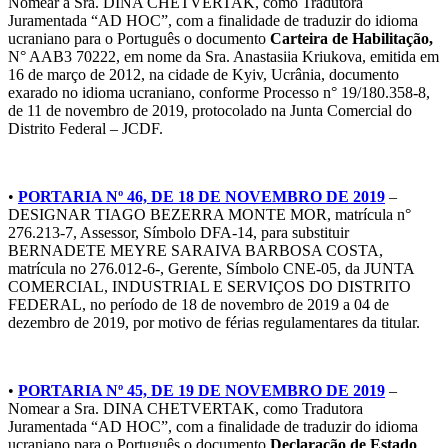
Nomear a Sra. DINA CHETVERTAK, como Tradutora
Juramentada “AD HOC”, com a finalidade de traduzir do idioma
ucraniano para o Português o documento
Carteira de Habilitação,
N° AAB3 70222, em nome da Sra. Anastasiia Kriukova, emitida em
16 de março de 2012, na cidade de Kyiv, Ucrânia, documento
exarado no idioma ucraniano, conforme Processo n° 19/180.358-8,
de 11 de novembro de 2019, protocolado na Junta Comercial do
Distrito Federal – JCDF.
•
PORTARIA Nº 46, DE 18 DE NOVEMBRO DE 2019
–
DESIGNAR TIAGO BEZERRA MONTE MOR, matrícula n°
276.213-7, Assessor, Símbolo DFA-14, para substituir
BERNADETE MEYRE SARAIVA BARBOSA COSTA,
matrícula no 276.012-6-, Gerente, Símbolo CNE-05, da JUNTA
COMERCIAL, INDUSTRIAL E SERVIÇOS DO DISTRITO
FEDERAL, no período de 18 de novembro de 2019 a 04 de
dezembro de 2019, por motivo de férias regulamentares da titular.
•
PORTARIA Nº 45, DE 19 DE NOVEMBRO DE 2019
–
Nomear a Sra. DINA CHETVERTAK, como Tradutora
Juramentada “AD HOC”, com a finalidade de traduzir do idioma
ucraniano para o Português o documento
Declaração de Estado