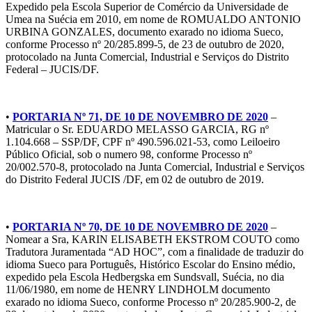
Expedido pela Escola Superior de Comércio da Universidade de
Umea na Suécia em 2010, em nome de ROMUALDO ANTONIO
URBINA GONZALES, documento exarado no idioma Sueco,
conforme Processo nº 20/285.899-5, de 23 de outubro de 2020,
protocolado na Junta Comercial, Industrial e Serviços do Distrito
Federal – JUCIS/DF.
•
PORTARIA Nº 71, DE 10 DE NOVEMBRO DE 2020
–
Matricular o Sr. EDUARDO MELASSO GARCIA, RG nº
1.104.668 – SSP/DF, CPF nº 490.596.021-53, como Leiloeiro
Público Oficial, sob o numero 98, conforme Processo nº
20/002.570-8, protocolado na Junta Comercial, Industrial e Serviços
do Distrito Federal JUCIS /DF, em 02 de outubro de 2019.
•
PORTARIA Nº 70, DE 10 DE NOVEMBRO DE 2020
–
Nomear a Sra, KARIN ELISABETH EKSTROM COUTO como
Tradutora Juramentada “AD HOC”, com a finalidade de traduzir do
idioma Sueco para Português, Histórico Escolar do Ensino médio,
expedido pela Escola Hedbergska em Sundsvall, Suécia, no dia
11/06/1980, em nome de HENRY LINDHOLM documento
exarado no idioma Sueco, conforme Processo nº 20/285.900-2, de