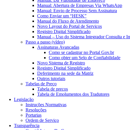
Manual: Da Viabilidade de Endereço
Manual: Abertura de Empresas Via WhatsApp
Manual: Envio de Processo Sem Assinatura
Como Enviar um “HESK”
Manual do Fluxo de Atendimento
Novo Layout do Portal de Serviços
Registro Digital Simplificado
Manual – Uso do Sistema Integrador Consulta e I
Passo a passo (vídeo)
Assinaturas Avançadas
Como se cadastrar no Portal Gov.br
Como obter um Selo de Confiabilidade
Novo Sistema de Registro
Registro Digital Simplificado
Deferimento na sede da Matriz
Outros tutoriais
Tabelas de Preço
Tabela de preços
Tabela de Emolumentos dos Tradutores
Legislação
Instruções Normativas
Resoluções
Portarias
Ordem de Serviço
Transparência