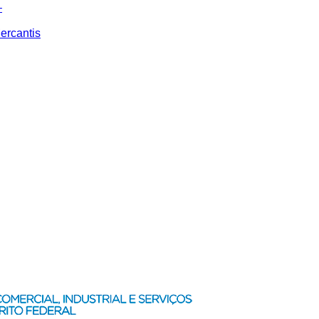
–
ercantis