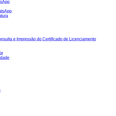
tsApp
atsApp
tura
nsulta e Impressão do Certificado de Licenciamento
br
idade
s