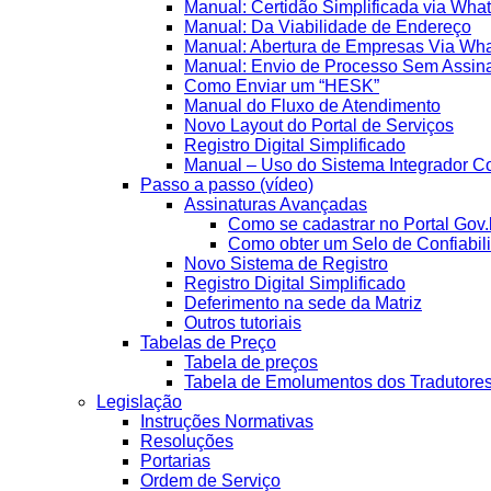
Manual: Certidão Simplificada via Wha
Manual: Da Viabilidade de Endereço
Manual: Abertura de Empresas Via Wh
Manual: Envio de Processo Sem Assina
Como Enviar um “HESK”
Manual do Fluxo de Atendimento
Novo Layout do Portal de Serviços
Registro Digital Simplificado
Manual – Uso do Sistema Integrador Co
Passo a passo (vídeo)
Assinaturas Avançadas
Como se cadastrar no Portal Gov.
Como obter um Selo de Confiabil
Novo Sistema de Registro
Registro Digital Simplificado
Deferimento na sede da Matriz
Outros tutoriais
Tabelas de Preço
Tabela de preços
Tabela de Emolumentos dos Tradutore
Legislação
Instruções Normativas
Resoluções
Portarias
Ordem de Serviço