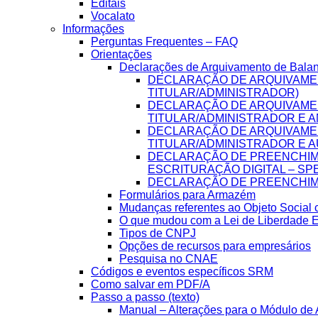
Editais
Vocalato
Informações
Perguntas Frequentes – FAQ
Orientações
Declarações de Arquivamento de Bala
DECLARAÇÃO DE ARQUIVAME
TITULAR/ADMINISTRADOR)
DECLARAÇÃO DE ARQUIVAME
TITULAR/ADMINISTRADOR E A
DECLARAÇÃO DE ARQUIVAME
TITULAR/ADMINISTRADOR E A
DECLARAÇÃO DE PREENCHIME
ESCRITURAÇÃO DIGITAL – SP
DECLARAÇÃO DE PREENCHIME
Formulários para Armazém
Mudanças referentes ao Objeto Social
O que mudou com a Lei de Liberdade 
Tipos de CNPJ
Opções de recursos para empresários
Pesquisa no CNAE
Códigos e eventos específicos SRM
Como salvar em PDF/A
Passo a passo (texto)
Manual – Alterações para o Módulo de A