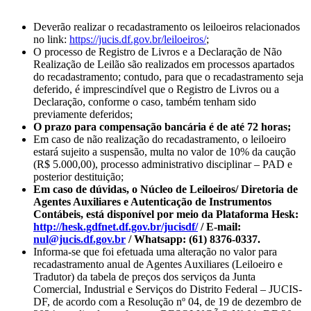
Deverão realizar o recadastramento os leiloeiros relacionados
no link:
https://jucis.df.gov.br/leiloeiros/
;
O processo de Registro de Livros e a Declaração de Não
Realização de Leilão são realizados em processos apartados
do recadastramento; contudo, para que o recadastramento seja
deferido, é imprescindível que o Registro de Livros ou a
Declaração, conforme o caso, também tenham sido
previamente deferidos;
O prazo para compensação bancária é de até 72 horas;
Em caso de não realização do recadastramento, o leiloeiro
estará sujeito a suspensão, multa no valor de 10% da caução
(R$ 5.000,00), processo administrativo disciplinar – PAD e
posterior destituição;
Em caso de dúvidas, o Núcleo de Leiloeiros/ Diretoria de
Agentes Auxiliares e Autenticação de Instrumentos
Contábeis, está disponível por meio da Plataforma Hesk:
http://hesk.gdfnet.df.gov.br/jucisdf/
/ E-mail:
nul@jucis.df.gov.br
/ Whatsapp: (61) 8376-0337.
Informa-se que foi efetuada uma alteração no valor para
recadastramento anual de Agentes Auxiliares (Leiloeiro e
Tradutor) da tabela de preços dos serviços da Junta
Comercial, Industrial e Serviços do Distrito Federal – JUCIS-
DF, de acordo com a Resolução nº 04, de 19 de dezembro de