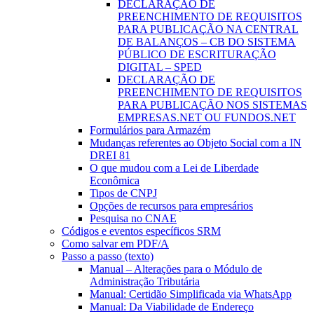
DECLARAÇÃO DE
PREENCHIMENTO DE REQUISITOS
PARA PUBLICAÇÃO NA CENTRAL
DE BALANÇOS – CB DO SISTEMA
PÚBLICO DE ESCRITURAÇÃO
DIGITAL – SPED
DECLARAÇÃO DE
PREENCHIMENTO DE REQUISITOS
PARA PUBLICAÇÃO NOS SISTEMAS
EMPRESAS.NET OU FUNDOS.NET
Formulários para Armazém
Mudanças referentes ao Objeto Social com a IN
DREI 81
O que mudou com a Lei de Liberdade
Econômica
Tipos de CNPJ
Opções de recursos para empresários
Pesquisa no CNAE
Códigos e eventos específicos SRM
Como salvar em PDF/A
Passo a passo (texto)
Manual – Alterações para o Módulo de
Administração Tributária
Manual: Certidão Simplificada via WhatsApp
Manual: Da Viabilidade de Endereço