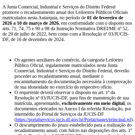
A Junta Comercial, Industrial e Serviços do Distrito Federal
promove o recadastramento anual dos Leiloeiros Públicos Oficiais
matriculados nesta Autarquia, no período de
01 de fevereiro de
2026 a 10 de março de 2026
, em conformidade com o disposto nos
arts. 71, 74, 75 e 90 a 98 da Instrução Normativa DREI/ME nº 52,
de 29 de julho de 2022, bem como com a Resolução nº 03/JUCIS-
DF, de 16 de dezembro de 2024.
Os agentes auxiliares do comércio, da categoria Leiloeiro
Público Oficial, regularmente matriculados nesta Junta
Comercial, Industrial e Serviços do Distrito Federal, deverão
proceder ao recadastramento anual, mediante o
encaminhamento da documentação necessária à comprovação
de sua idoneidade no exercício do respectivo ofício.
O requerente deverá observar o disposto no art. 1º da
Resolução nº 03/JUCIS-DF, para fins de manutenção de sua
matrícula, apresentando,
exclusivamente em meio digital
, os
documentos elencados no Anexo I da referida Resolução, por
intermédio do Portal de Serviços da JUCIS-DF
(
https://portalservicos.jucis.df.gov.br/Portal/pages/principal.jsf
).
O descumprimento do prazo estabelecido para a realização do
recadastramento anual, com fulcro nas disposições dos arts. 1º