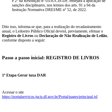
e 2º da Resolução nº 03/JUCIS-DF, ensejará a aplicação de
sanções disciplinares, nos termos dos arts. 91 a 94 da
Instrução Normativa DREI/ME nº 52, de 2022.
Dito isso, informa-se que, para a realização do recadastramento
anual, o Leiloeiro Público Oficial deverá, previamente, efetuar o
Registro de Livros
ou
Declaração de Não Realização de Leilão
,
conforme disposto a seguir:
Passo a passo inicial: REGISTRO DE LIVROS
1ª Etapa Gerar taxa DAR
Acessar o site
https://portalservicos.jucis.df.gov.br/Portal/pages/principal.jsf