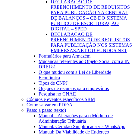
DECLARAÇÃO DE
PREENCHIMENTO DE REQUISITOS
PARA PUBLICAÇÃO NA CENTRAL
DE BALANÇOS – CB DO SISTEMA
PÚBLICO DE ESCRITURAÇÃO
DIGITAL – SPED
DECLARAÇÃO DE
PREENCHIMENTO DE REQUISITOS
PARA PUBLICAÇÃO NOS SISTEMAS
EMPRESAS.NET OU FUNDOS.NET
Formulários para Armazém
Mudanças referentes ao Objeto Social com a IN
DREI 81
O que mudou com a Lei de Liberdade
Econômica
Tipos de CNPJ
Opções de recursos para empresários
Pesquisa no CNAE
Códigos e eventos específicos SRM
Como salvar em PDF/A
Passo a passo (texto)
Manual – Alterações para o Módulo de
Administração Tributária
Manual: Certidão Simplificada via WhatsApp
Manual: Da Viabilidade de Endereço