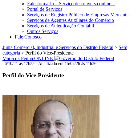
Fale com a Ju – Serviço de conversa online –
Portal de Serviços
Serviços de Registro Público de Empresas Mercantis
Serviços de Agentes Auxiliares do Comércio
Serviços de Autenticação Contábil
Outros Serviços
Fale Conosco
Junta Comercial, Industrial e Serviços do Distrito Federal
>
Sem
categoria
>
Perfil do Vice-Presidente
Maria da Penha ONLINE
26/10/21 às 17h35 - Atualizado em 15/07/26 às 11h36
Perfil do Vice-Presidente