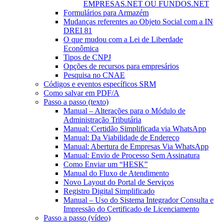
EMPRESAS.NET OU FUNDOS.NET
Formulários para Armazém
Mudanças referentes ao Objeto Social com a IN
DREI 81
O que mudou com a Lei de Liberdade
Econômica
Tipos de CNPJ
Opções de recursos para empresários
Pesquisa no CNAE
Códigos e eventos específicos SRM
Como salvar em PDF/A
Passo a passo (texto)
Manual – Alterações para o Módulo de
Administração Tributária
Manual: Certidão Simplificada via WhatsApp
Manual: Da Viabilidade de Endereço
Manual: Abertura de Empresas Via WhatsApp
Manual: Envio de Processo Sem Assinatura
Como Enviar um “HESK”
Manual do Fluxo de Atendimento
Novo Layout do Portal de Serviços
Registro Digital Simplificado
Manual – Uso do Sistema Integrador Consulta e
Impressão do Certificado de Licenciamento
Passo a passo (vídeo)