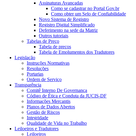
Assinaturas Avançadas
Como se cadastrar no Portal Gov.br
Como obter um Selo de Confiabilidade
Novo Sistema de Registro
Registro Digital Simplificado
Deferimento na sede da Matriz
Outros tutoriais
Tabelas de Preço
Tabela de preços
Tabela de Emolumentos dos Tradutores
Legislação
Instruções Normativas
Resoluções
Portarias
Ordem de Serviço
Transparência
Comitê Interno De Governança
Código de Ética e Conduta da JUCIS-DF
Informações Mercantis
Planos de Dados Abertos
Gestão de Riscos
Integridade
Qualidade de Vida no Trabalho
Leiloeiros e Tradutores
Leiloeiros