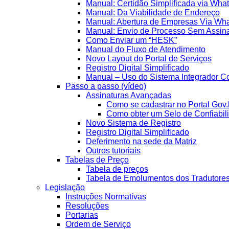
Manual: Certidão Simplificada via Wha
Manual: Da Viabilidade de Endereço
Manual: Abertura de Empresas Via Wh
Manual: Envio de Processo Sem Assina
Como Enviar um “HESK”
Manual do Fluxo de Atendimento
Novo Layout do Portal de Serviços
Registro Digital Simplificado
Manual – Uso do Sistema Integrador Co
Passo a passo (vídeo)
Assinaturas Avançadas
Como se cadastrar no Portal Gov.
Como obter um Selo de Confiabil
Novo Sistema de Registro
Registro Digital Simplificado
Deferimento na sede da Matriz
Outros tutoriais
Tabelas de Preço
Tabela de preços
Tabela de Emolumentos dos Tradutore
Legislação
Instruções Normativas
Resoluções
Portarias
Ordem de Serviço