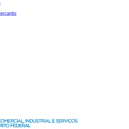
–
ercantis