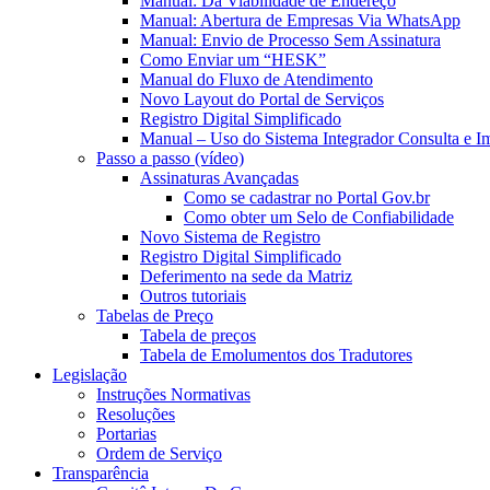
Manual: Da Viabilidade de Endereço
Manual: Abertura de Empresas Via WhatsApp
Manual: Envio de Processo Sem Assinatura
Como Enviar um “HESK”
Manual do Fluxo de Atendimento
Novo Layout do Portal de Serviços
Registro Digital Simplificado
Manual – Uso do Sistema Integrador Consulta e I
Passo a passo (vídeo)
Assinaturas Avançadas
Como se cadastrar no Portal Gov.br
Como obter um Selo de Confiabilidade
Novo Sistema de Registro
Registro Digital Simplificado
Deferimento na sede da Matriz
Outros tutoriais
Tabelas de Preço
Tabela de preços
Tabela de Emolumentos dos Tradutores
Legislação
Instruções Normativas
Resoluções
Portarias
Ordem de Serviço
Transparência