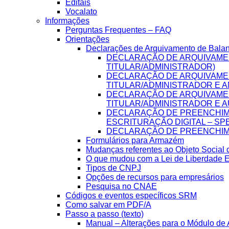
Editais
Vocalato
Informações
Perguntas Frequentes – FAQ
Orientações
Declarações de Arquivamento de Bala
DECLARAÇÃO DE ARQUIVAME
TITULAR/ADMINISTRADOR)
DECLARAÇÃO DE ARQUIVAME
TITULAR/ADMINISTRADOR E A
DECLARAÇÃO DE ARQUIVAME
TITULAR/ADMINISTRADOR E A
DECLARAÇÃO DE PREENCHIME
ESCRITURAÇÃO DIGITAL – SP
DECLARAÇÃO DE PREENCHIME
Formulários para Armazém
Mudanças referentes ao Objeto Social
O que mudou com a Lei de Liberdade 
Tipos de CNPJ
Opções de recursos para empresários
Pesquisa no CNAE
Códigos e eventos específicos SRM
Como salvar em PDF/A
Passo a passo (texto)
Manual – Alterações para o Módulo de A