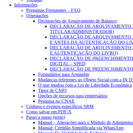
Informações
Perguntas Frequentes – FAQ
Orientações
Declarações de Arquivamento de Balanço
DECLARAÇÃO DE ARQUIVAMENTO D
TITULAR/ADMINISTRADOR)
DECLARAÇÃO DE ARQUIVAMENTO D
E ANTES DA AUTENTICAÇÃO DO LI
DECLARAÇÃO DE ARQUIVAMENTO D
E AUTENTICAÇÃO DO LIVRO)
DECLARAÇÃO DE PREENCHIMENTO D
DIGITAL – SPED
DECLARAÇÃO DE PREENCHIMENTO 
Formulários para Armazém
Mudanças referentes ao Objeto Social com a IN 
O que mudou com a Lei de Liberdade Econômica
Tipos de CNPJ
Opções de recursos para empresários
Pesquisa no CNAE
Códigos e eventos específicos SRM
Como salvar em PDF/A
Passo a passo (texto)
Manual – Alterações para o Módulo de Administraç
Manual: Certidão Simplificada via WhatsApp