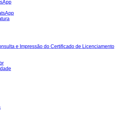
tsApp
atsApp
tura
nsulta e Impressão do Certificado de Licenciamento
br
idade
s