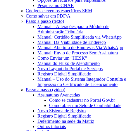
Opções de recursos para empresários
Pesquisa no CNAE
Códigos e eventos específicos SRM
Como salvar em PDF/A
Passo a passo (texto)
Manual – Alterações para o Módulo de
Administração Tributária
Manual: Certidão Simplificada via WhatsApp
Manual: Da Viabilidade de Endereço
Manual: Abertura de Empresas Via WhatsApp
Manual: Envio de Processo Sem Assinatura
Como Enviar um “HESK”
Manual do Fluxo de Atendimento
Novo Layout do Portal de Serviços
Registro Digital Simplificado
Manual – Uso do Sistema Integrador Consulta e
Impressão do Certificado de Licenciamento
Passo a passo (vídeo)
Assinaturas Avançadas
Como se cadastrar no Portal Gov.br
Como obter um Selo de Confiabilidade
Novo Sistema de Registro
Registro Digital Simplificado
Deferimento na sede da Matriz
Outros tutoriais