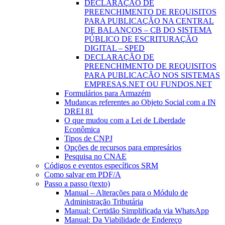
DECLARAÇÃO DE
PREENCHIMENTO DE REQUISITOS
PARA PUBLICAÇÃO NA CENTRAL
DE BALANÇOS – CB DO SISTEMA
PÚBLICO DE ESCRITURAÇÃO
DIGITAL – SPED
DECLARAÇÃO DE
PREENCHIMENTO DE REQUISITOS
PARA PUBLICAÇÃO NOS SISTEMAS
EMPRESAS.NET OU FUNDOS.NET
Formulários para Armazém
Mudanças referentes ao Objeto Social com a IN
DREI 81
O que mudou com a Lei de Liberdade
Econômica
Tipos de CNPJ
Opções de recursos para empresários
Pesquisa no CNAE
Códigos e eventos específicos SRM
Como salvar em PDF/A
Passo a passo (texto)
Manual – Alterações para o Módulo de
Administração Tributária
Manual: Certidão Simplificada via WhatsApp
Manual: Da Viabilidade de Endereço