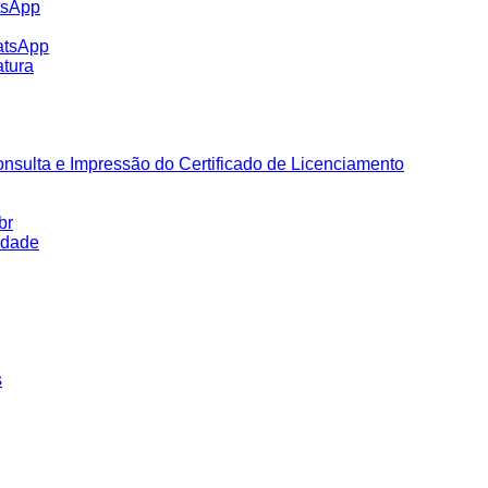
tsApp
atsApp
tura
nsulta e Impressão do Certificado de Licenciamento
br
idade
s