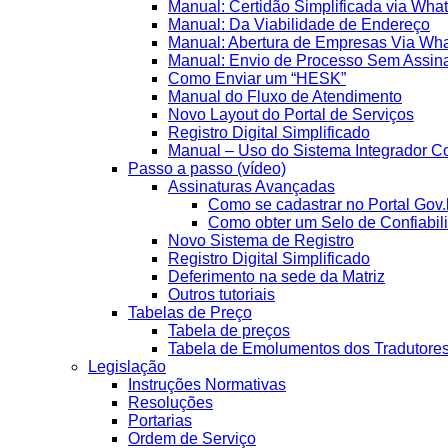
Manual: Certidão Simplificada via Wha
Manual: Da Viabilidade de Endereço
Manual: Abertura de Empresas Via Wh
Manual: Envio de Processo Sem Assina
Como Enviar um “HESK”
Manual do Fluxo de Atendimento
Novo Layout do Portal de Serviços
Registro Digital Simplificado
Manual – Uso do Sistema Integrador Co
Passo a passo (vídeo)
Assinaturas Avançadas
Como se cadastrar no Portal Gov.
Como obter um Selo de Confiabil
Novo Sistema de Registro
Registro Digital Simplificado
Deferimento na sede da Matriz
Outros tutoriais
Tabelas de Preço
Tabela de preços
Tabela de Emolumentos dos Tradutore
Legislação
Instruções Normativas
Resoluções
Portarias
Ordem de Serviço