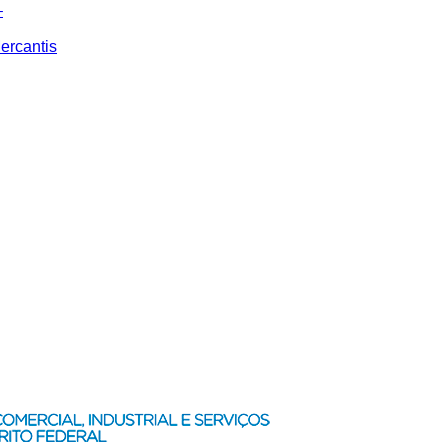
–
ercantis