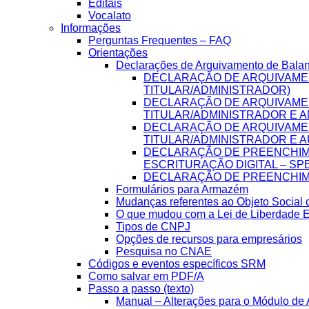
Editais
Vocalato
Informações
Perguntas Frequentes – FAQ
Orientações
Declarações de Arquivamento de Bala
DECLARAÇÃO DE ARQUIVAME
TITULAR/ADMINISTRADOR)
DECLARAÇÃO DE ARQUIVAME
TITULAR/ADMINISTRADOR E A
DECLARAÇÃO DE ARQUIVAME
TITULAR/ADMINISTRADOR E A
DECLARAÇÃO DE PREENCHIME
ESCRITURAÇÃO DIGITAL – SP
DECLARAÇÃO DE PREENCHIME
Formulários para Armazém
Mudanças referentes ao Objeto Social
O que mudou com a Lei de Liberdade 
Tipos de CNPJ
Opções de recursos para empresários
Pesquisa no CNAE
Códigos e eventos específicos SRM
Como salvar em PDF/A
Passo a passo (texto)
Manual – Alterações para o Módulo de A