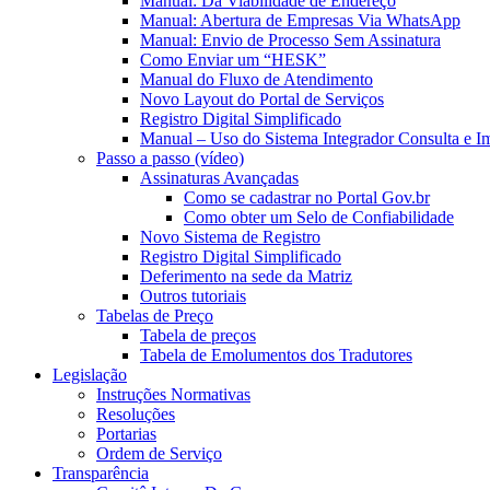
Manual: Da Viabilidade de Endereço
Manual: Abertura de Empresas Via WhatsApp
Manual: Envio de Processo Sem Assinatura
Como Enviar um “HESK”
Manual do Fluxo de Atendimento
Novo Layout do Portal de Serviços
Registro Digital Simplificado
Manual – Uso do Sistema Integrador Consulta e I
Passo a passo (vídeo)
Assinaturas Avançadas
Como se cadastrar no Portal Gov.br
Como obter um Selo de Confiabilidade
Novo Sistema de Registro
Registro Digital Simplificado
Deferimento na sede da Matriz
Outros tutoriais
Tabelas de Preço
Tabela de preços
Tabela de Emolumentos dos Tradutores
Legislação
Instruções Normativas
Resoluções
Portarias
Ordem de Serviço
Transparência