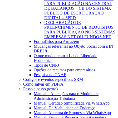
PARA PUBLICAÇÃO NA CENTRAL
DE BALANÇOS – CB DO SISTEMA
PÚBLICO DE ESCRITURAÇÃO
DIGITAL – SPED
DECLARAÇÃO DE
PREENCHIMENTO DE REQUISITOS
PARA PUBLICAÇÃO NOS SISTEMAS
EMPRESAS.NET OU FUNDOS.NET
Formulários para Armazém
Mudanças referentes ao Objeto Social com a IN
DREI 81
O que mudou com a Lei de Liberdade
Econômica
Tipos de CNPJ
Opções de recursos para empresários
Pesquisa no CNAE
Códigos e eventos específicos SRM
Como salvar em PDF/A
Passo a passo (texto)
Manual – Alterações para o Módulo de
Administração Tributária
Manual: Certidão Simplificada via WhatsApp
Manual: Da Viabilidade de Endereço
Manual: Abertura de Empresas Via WhatsApp
Manual: Envio de Processo Sem Assinatura