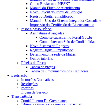
Como Enviar um “HESK”
Manual do Fluxo de Atendimento
Novo Layout do Portal de Serviços
Registro Digital Simplificado
Manual – Uso do Sistema Integrador Consulta e
Impressão do Certificado de Licenciamento
Passo a passo (vídeo)
Assinaturas Avançadas
Como se cadastrar no Portal Gov.br
Como obter um Selo de Confiabilidade
Novo Sistema de Registro
Registro Digital Simplificado
Deferimento na sede da Matriz
Outros tutoriais
Tabelas de Preço
Tabela de preços
Tabela de Emolumentos dos Tradutores
Legislação
Instruções Normativas
Resoluções
Portarias
Ordem de Serviço
Transparência
Comitê Interno De Governança
Código de Ética e Conduta da JUCIS-DF