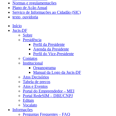
Normas e regulamentações
Plano de Ação Anual
Serviço de Informações ao Cidadão (SIC)
texto_ouvidoria
Início
Jucis-DF
Sobre
Presidência
Perfil da Presidente
Agenda da Presidente
Perfil do Vice-Presidente
Contatos
Institucional
Organograma
Manual da Logo da Jucis-DF
Atos Decisórios
Tabela de preços
Atos e Eventos
Portal do Empreendedor – MEI
Portal RedeSIM – DBE/CNPJ
Editais
Vocalato
Informações
Perguntas Frequentes – FAQ