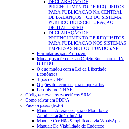
DECLARAÇÃO DE
PREENCHIMENTO DE REQUISITOS
PARA PUBLICAÇÃO NA CENTRAL
DE BALANÇOS – CB DO SISTEMA
PÚBLICO DE ESCRITURAÇÃO
DIGITAL – SPED
DECLARAÇÃO DE
PREENCHIMENTO DE REQUISITOS
PARA PUBLICAÇÃO NOS SISTEMAS
EMPRESAS.NET OU FUNDOS.NET
Formulários para Armazém
Mudanças referentes ao Objeto Social com a IN
DREI 81
O que mudou com a Lei de Liberdade
Econômica
Tipos de CNPJ
Opções de recursos para empresários
Pesquisa no CNAE
Códigos e eventos específicos SRM
Como salvar em PDF/A
Passo a passo (texto)
Manual – Alterações para o Módulo de
Administração Tributária
Manual: Certidão Simplificada via WhatsApp
Manual: Da Viabilidade de Endereço