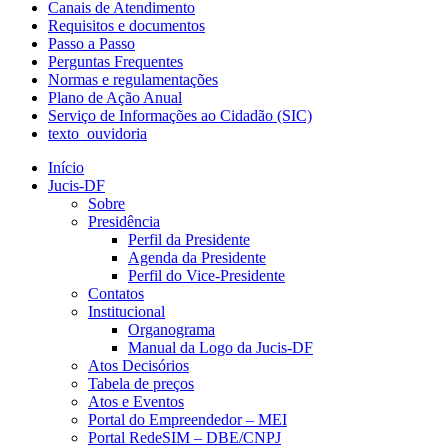
Canais de Atendimento
Requisitos e documentos
Passo a Passo
Perguntas Frequentes
Normas e regulamentações
Plano de Ação Anual
Serviço de Informações ao Cidadão (SIC)
texto_ouvidoria
Início
Jucis-DF
Sobre
Presidência
Perfil da Presidente
Agenda da Presidente
Perfil do Vice-Presidente
Contatos
Institucional
Organograma
Manual da Logo da Jucis-DF
Atos Decisórios
Tabela de preços
Atos e Eventos
Portal do Empreendedor – MEI
Portal RedeSIM – DBE/CNPJ