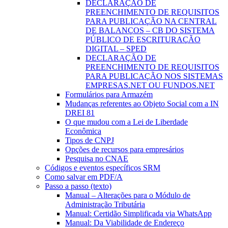
DECLARAÇÃO DE
PREENCHIMENTO DE REQUISITOS
PARA PUBLICAÇÃO NA CENTRAL
DE BALANÇOS – CB DO SISTEMA
PÚBLICO DE ESCRITURAÇÃO
DIGITAL – SPED
DECLARAÇÃO DE
PREENCHIMENTO DE REQUISITOS
PARA PUBLICAÇÃO NOS SISTEMAS
EMPRESAS.NET OU FUNDOS.NET
Formulários para Armazém
Mudanças referentes ao Objeto Social com a IN
DREI 81
O que mudou com a Lei de Liberdade
Econômica
Tipos de CNPJ
Opções de recursos para empresários
Pesquisa no CNAE
Códigos e eventos específicos SRM
Como salvar em PDF/A
Passo a passo (texto)
Manual – Alterações para o Módulo de
Administração Tributária
Manual: Certidão Simplificada via WhatsApp
Manual: Da Viabilidade de Endereço